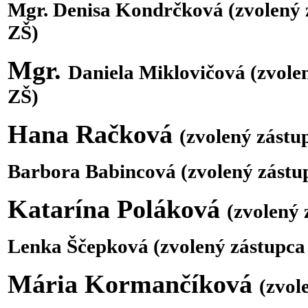
Mgr. Denisa Kondrčková (zvolený
ZŠ)
M
gr.
Daniel
a Miklovičová
(zvole
ZŠ)
Hana Račková
(zvolený zást
Barbora Babincová (zvolený zástu
Katarína Poláková
(zvolený 
Lenka Ščepková
(zvolený zástupca
Mária Kormančíková
(zvol