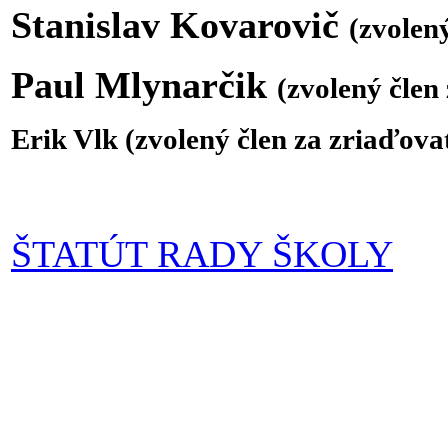
Stanislav Kovarovič
(zvolen
Paul Mlynarčik
(zvolený člen
Erik Vlk
(zvolený člen za zriaďova
ŠTATÚT RADY ŠKOLY