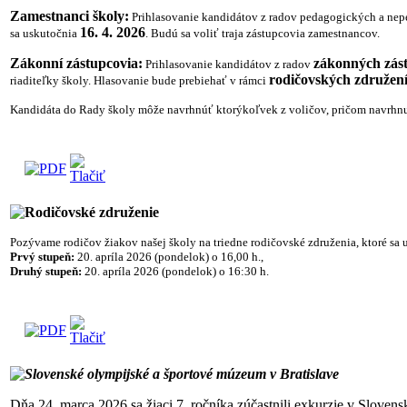
Zamestnanci školy:
Prihlasovanie kandidátov z radov pedagogických a ne
16. 4. 2026
sa uskutočnia
. Budú sa voliť traja zástupcovia zamestnancov.
Zákonní zástupcovia:
zákonných zás
Prihlasovanie kandidátov z radov
rodičovských združení
riaditeľky školy. Hlasovanie bude prebiehať v rámci
Kandidáta do Rady školy môže navrhnúť ktorýkoľvek z voličov, pričom navrhnut
Rodičovské združenie
Pozývame rodičov žiakov našej školy na triedne rodičovské združenia, ktoré sa
Prvý stupeň:
20. apríla 2026 (pondelok) o 16,00 h.,
Druhý stupeň:
20. apríla 2026 (pondelok) o 16:30 h.
Slovenské olympijské a športové múzeum v Bratislave
Dňa 24. marca 2026 sa žiaci 7. ročníka zúčastnili exkurzie v Sloven