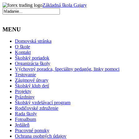
Základná škola Gajary
MENU
Domovská stránka
O škole
Kontakt
Školský poriadok
Organizácia školy
Výchovný poradca, špeciálny pedagóg, linky pomoci
Testovanie
Záujmové útvary
Školský klub detí
Projekty
Prázdniny
Školský vzdelávací program
Rodičovské združenie
Rada školy
Fotoalbum
Jedáleň
Pracovné ponuky
Ochrana osobných údajov