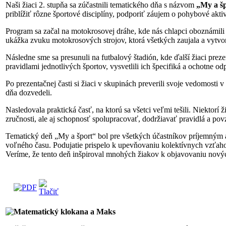
Naši žiaci 2. stupňa sa zúčastnili tematického dňa s názvom
„My a š
priblížiť rôzne športové disciplíny, podporiť záujem o pohybové akti
Program sa začal na motokrosovej dráhe, kde nás chlapci oboznámili 
ukážka zvuku motokrosových strojov, ktorá všetkých zaujala a vytvor
Následne sme sa presunuli na futbalový štadión, kde ďalší žiaci preze
pravidlami jednotlivých športov, vysvetlili ich špecifiká a ochotne 
Po prezentačnej časti si žiaci v skupinách preverili svoje vedomosti 
dňa dozvedeli.
Nasledovala praktická časť, na ktorú sa všetci veľmi tešili. Niektorí ž
zručnosti, ale aj schopnosť spolupracovať, dodržiavať pravidlá a po
Tematický deň „My a šport“ bol pre všetkých účastníkov príjemným a
voľného času. Podujatie prispelo k upevňovaniu kolektívnych vzťahov, 
Veríme, že tento deň inšpiroval mnohých žiakov k objavovaniu novýc
Matematický klokana a Maks