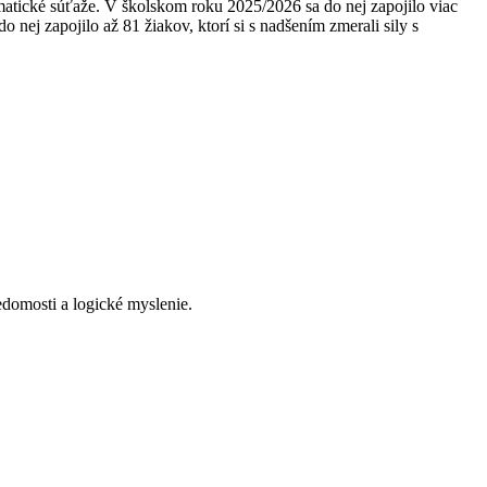
matické súťaže. V školskom roku 2025/2026 sa do nej zapojilo viac
nej zapojilo až 81 žiakov, ktorí si s nadšením zmerali sily s
vedomosti a logické myslenie.