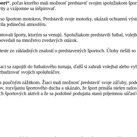
port“
, počas ktorého mali možnosť predstaviť svojim spolužiakom špo
vity a vzájomne sa inšpirovať.
so športom motokros. Predstavili svoje motorky, ukázali ochrannú výstr
ila jedinečnú atmosféru.
ntovali športy, ktorým sa venujú. Spolužiakom predstavili futbal, volej
odpovedali na množstvo zvedavých otázok.
v teste zo základných znalostí o predstavených športoch. Úlohy riešili 
iaci sa zapojili do futbalového turnaja, ďalší si zahrali volejbal alebo v
vzbudzovať svojich spoluhráčov.
 poučným zážitkom. Žiaci mali možnosť predstaviť svoje záľuby, podel
rozvíjaniu športového ducha a ukázalo, že šport prináša nielen radosť 
h športových aktivít a že sa podobné podujatia stanú príjemnou súčasť