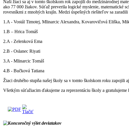
Naši žiaci sa aj v tomto školskom rok zapojili do medzinárodnej mat
ako 77 000 žiakov. Súťaž preverila logické myslenie, matematické scho
rovesníkmi z mnohých krajín. Medzi úspešných riešiteľov sa zaradili 
1.A - Vostál Timotej, Mlinarcic Alexandra, Kovarovičová Eliška, Mi
1.B – Hrica Tomáš
2.A - Zelenková Ema
2.B - Oslanec Riyati
3.A - Mlinarcic Tomáš
4.B - Bučková Tatiana
Žiaci druhého stupňa našej školy sa v tomto školskom roku zapojili 
Všetkým súťažiacim ďakujeme za reprezentáciu školy a gratulujeme 
Koncoročný výlet deviatakov