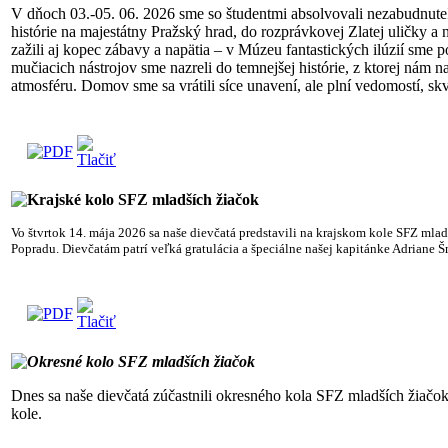
V dňoch 03.-05. 06. 2026 sme so študentmi absolvovali nezabudnuteľ
histórie na majestátny Pražský hrad, do rozprávkovej Zlatej uličky 
zažili aj kopec zábavy a napätia – v Múzeu fantastických ilúzií sm
mučiacich nástrojov sme nazreli do temnejšej histórie, z ktorej nám
atmosféru. Domov sme sa vrátili síce unavení, ale plní vedomostí, sk
Krajské kolo SFZ mladších žiačok
V
o štvrtok 14. mája 2026 sa naše dievčatá predstavili na krajskom kole SFZ mlad
Popradu. Dievčatám patrí veľká gratulácia a špeciálne našej kapitánke Adriane Šm
Okresné kolo SFZ mladších žiačok
Dnes sa naše dievčatá zúčastnili okresného kola SFZ mladších žiačo
kole.