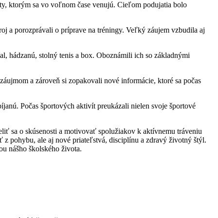
rty, ktorým sa vo voľnom čase venujú. Cieľom podujatia bolo
oj a porozprávali o príprave na tréningy. Veľký záujem vzbudila aj
bal, hádzanú, stolný tenis a box. Oboznámili ich so základnými
so záujmom a zároveň si zopakovali nové informácie, ktoré sa počas
ybíjanú. Počas športových aktivít preukázali nielen svoje športové
iť sa o skúsenosti a motivovať spolužiakov k aktívnemu tráveniu
z pohybu, ale aj nové priateľstvá, disciplínu a zdravý životný štýl.
ou nášho školského života.