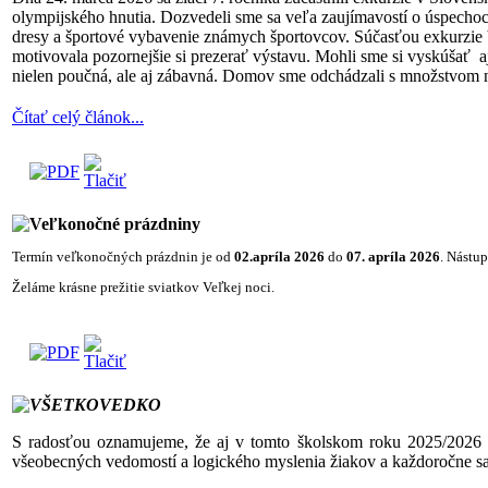
olympijského hnutia. Dozvedeli sme sa veľa zaujímavostí o úspecho
dresy a športové vybavenie známych športovcov. Súčasťou exkurzie bo
motivovala pozornejšie si prezerať výstavu. Mohli sme si vyskúšať aj
nielen poučná, ale aj zábavná. Domov sme odchádzali s množstvom 
Čítať celý článok...
Veľkonočné prázdniny
Termín veľkonočných prázdnin je od
02.apríla 2026
do
07
.
apríla 2026
. Nástu
Želáme krásne prežitie sviatkov Veľkej noci.
VŠETKOVEDKO
S radosťou oznamujeme, že aj v tomto školskom roku 2025/2026 sa
všeobecných vedomostí a logického myslenia žiakov a každoročne sa d