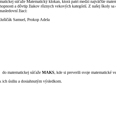
ematickej súťaže Matematický klokan, ktorá patrí medzi najväčšie mate
pnosti a dôvtip žiakov rôznych vekových kategórií. Z našej školy sa do 
nasledovní žiaci:
klušičák Samuel, Prokop Adela
aj do matematickej súťaže
MAKS
, kde si preverili svoje matematické 
k ich úsiliu a dosiahnutým výsledkom.