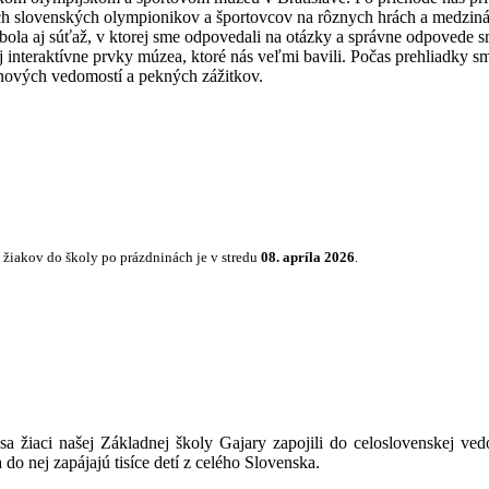
ch slovenských olympionikov a športovcov na rôznych hrách a medziná
la aj súťaž, v ktorej sme odpovedali na otázky a správne odpovede sme
 interaktívne prvky múzea, ktoré nás veľmi bavili. Počas prehliadky sm
nových vedomostí a pekných zážitkov.
p žiakov do školy po prázdninách je v stredu
08. apríla 2026
.
 žiaci našej Základnej školy Gajary zapojili do celoslovenskej ve
o nej zapájajú tisíce detí z celého Slovenska.