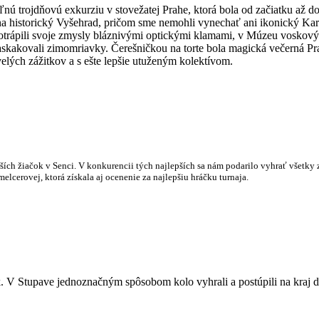
nú trojdňovú exkurziu v stovežatej Prahe, ktorá bola od začiatku až 
a na historický Vyšehrad, pričom sme nemohli vynechať ani ikonický K
e potrápili svoje zmysly bláznivými optickými klamami, v Múzeu voskov
 naskakovali zimomriavky. Čerešničkou na torte bola magická večerná Pr
velých zážitkov a s ešte lepšie utuženým kolektívom.
ších žiačok v Senci. V konkurencii tých najlepších sa nám podarilo vyhrať všetky z
elcerovej, ktorá získala aj ocenenie za najlepšiu hráčku turnaja.
k. V Stupave jednoznačným spôsobom kolo vyhrali a postúpili na kraj 