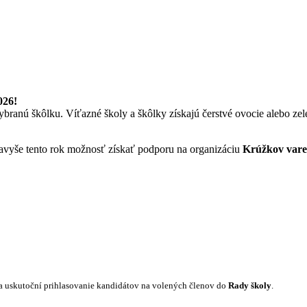
026!
branú škôlku. Víťazné školy a škôlky získajú čerstvé ovocie alebo ze
vyše tento rok možnosť získať podporu na organizáciu
Krúžkov vare
a uskutoční prihlasovanie kandidátov na volených členov do
Rady školy
.