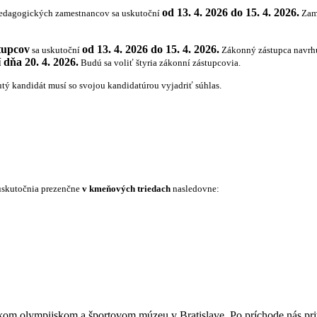
od 13. 4. 2026 do 15. 4. 2026.
pedagogických zamestnancov sa uskutoční
Zame
tupcov
od 13. 4. 2026 do 15. 4. 2026.
sa uskutoční
Zákonný zástupca navrhu
 dňa 20. 4. 2026.
Budú sa voliť štyria zákonní zástupcovia.
ý kandidát musí so svojou kandidatúrou vyjadriť súhlas.
 uskutočnia prezenčne
v kmeňových triedach
nasledovne:
skom olympijskom a športovom múzeu v Bratislave. Po príchode nás priví