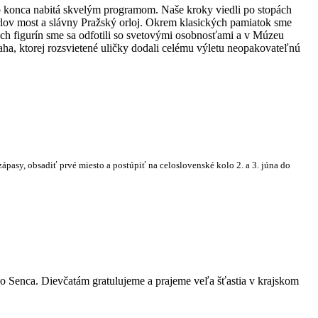
do konca nabitá skvelým programom. Naše kroky viedli po stopách
arlov most a slávny Pražský orloj. Okrem klasických pamiatok sme
ých figurín sme sa odfotili so svetovými osobnosťami a v Múzeu
aha, ktorej rozsvietené uličky dodali celému výletu neopakovateľnú
ápasy, obsadiť prvé miesto a postúpiť na celoslovenské kolo 2. a 3. júna do
do Senca. Dievčatám gratulujeme a prajeme veľa šťastia v krajskom