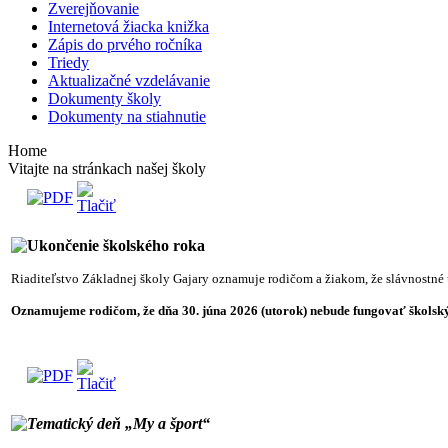
Zverejňovanie
Internetová žiacka knižka
Zápis do prvého ročníka
Triedy
Aktualizačné vzdelávanie
Dokumenty školy
Dokumenty na stiahnutie
Home
Vitajte na stránkach našej školy
Ukončenie školského roka
Riaditeľstvo Základnej školy Gajary oznamuje rodičom a žiakom, že slávnostné 
Oznamujeme rodičom, že dňa 30. júna 2026 (utorok) nebude fungovať školský 
Tematický deň „My a šport“