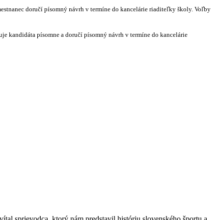
stnanec doručí písomný návrh v termíne do kancelárie riaditeľky školy. Voľby
je kandidáta písomne a doručí písomný návrh v termíne do kancelárie
tal sprievodca, ktorý nám predstavil históriu slovenského športu a